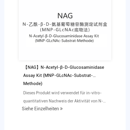
【NAG】N-Acetyl-β-D-Glucosaminidase
Assay Kit (MNP-GLcNAc-Substrat-
Methode)
Dieses Produkt wird verwendet für in-vitro-
quantitativen Nachweis der Aktivität von N-
Siehe Einzelheiten
Acetyl-β-D-Glu...