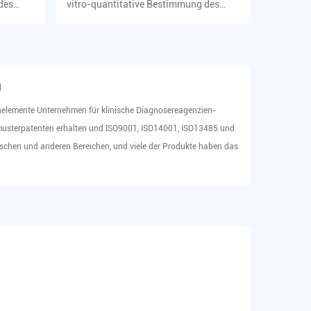
des
vitro-quantitative Bestimmung des
...
Gehalts an Chlor im Humanseru...
n
elemente Unternehmen für klinische Diagnosereagenzien-
musterpatenten erhalten und ISO9001, ISO14001, ISO13485 und
ischen und anderen Bereichen, und viele der Produkte haben das