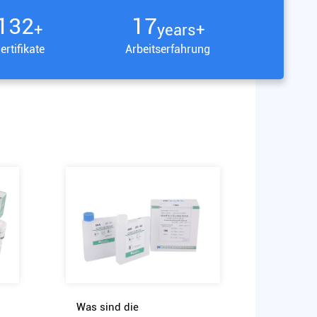
150
20
+
years+
ertifikate
Arbeitserfahrung
u
Was sind die