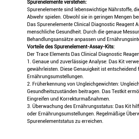
Spurenelemente verstehen:
Spurenelemente
sind lebenswichtige Nährstoffe, d
Abwehr spielen. Obwohl sie in geringen Mengen be
Das Spurenelemente Clinical Diagnostic Reagent As
menschliche Gesundheit. Durch die genaue Messun
Behandlungsansätze anpassen und Ernährungsinter
Vorteile des Spurenelement-Assay-Kits:
Der
Trace Elements
Das Clinical Diagnostic Reagen
1. Genaue und zuverlässige Analyse: Das Kit verw
gewährleisten. Diese Genauigkeit ist entscheidend
Ernährungsumstellungen.
2. Früherkennung von Ungleichgewichten: Ungleic
Gesundheitszuständen beitragen. Das Testkit ermög
Eingreifen und Korrekturmaßnahmen.
3. Überwachung des Ernährungsstatus: Das Kit hil
oder Ernährungsumstellungen. Regelmäßige Überwach
Spurenelementstatus zu erreichen.