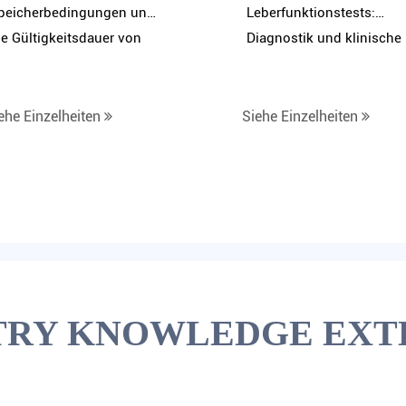
peicherbedingungen und
Leberfunktionstests:
ie Gültigkeitsdauer von
Diagnostik und klinische
purenelementen
Anwendungen
linischer Diagnose -
eagenzie -Assay -Kit?
ehe Einzelheiten
Siehe Einzelheiten
TRY KNOWLEDGE EXT