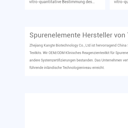
vitro-quantitative Bestimmung des
vitro-q
Gehalts an Calciumionen im Hu...
Gehalts
Spurenelemente Hersteller von 
Zhejiang Kangte Biotechnology Co., Ltd ist hervorragend China
Testkits
. Wir OEM/ODM
Klinisches Reagenzientestkit für Spuren
andere Systemzertifizierungen bestanden. Das Unternehmen verf
führende inländische Technologieniveau erreicht.