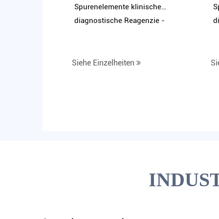
Spurenelemente klinische
S
diagnostische Reagenzie -
d
Assay -Kit gleichzeitig
S
mehr Elemente erkennen?
k
R
Siehe Einzelheiten
Si
INDUS