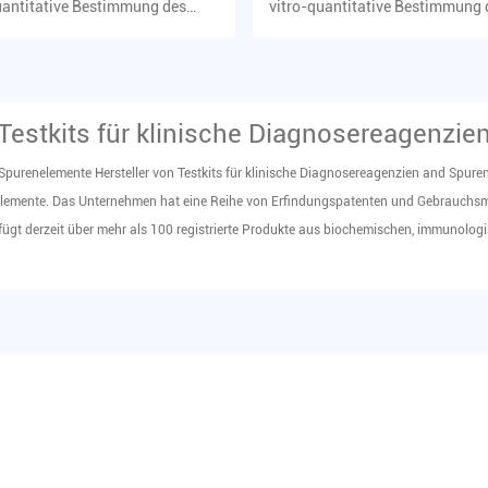
uantitative Bestimmung des
vitro-quantitative Bestimmung 
 an Magnesiumionen im ...
Gehalts an anorganischem Phos
Testkits für klinische Diagnosereagenzie
Spurenelemente Hersteller von Testkits für klinische Diagnosereagenzien
and
Spuren
elemente
. Das Unternehmen hat eine Reihe von Erfindungspatenten und Gebrauchs
ügt derzeit über mehr als 100 registrierte Produkte aus biochemischen, immunolog