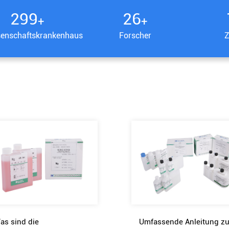
340
30
+
+
enschaftskrankenhaus
Forscher
Z
as sind die
Umfassende Anleitung z