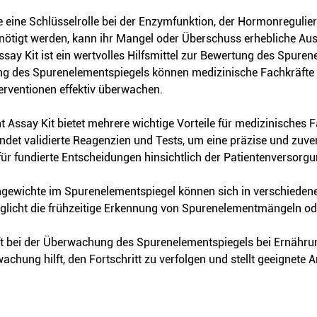
ie eine Schlüsselrolle bei der Enzymfunktion, der Hormonregulie
nötigt werden, kann ihr Mangel oder Überschuss erhebliche Au
say Kit ist ein wertvolles Hilfsmittel zur Bewertung des Spure
g des Spurenelementspiegels können medizinische Fachkräfte 
ventionen effektiv überwachen.
t Assay Kit bietet mehrere wichtige Vorteile für medizinisches 
endet validierte Reagenzien und Tests, um eine präzise und zu
 für fundierte Entscheidungen hinsichtlich der Patientenverso
hgewichte im Spurenelementspiegel können sich in verschied
licht die frühzeitige Erkennung von Spurenelementmängeln oder
ft bei der Überwachung des Spurenelementspiegels bei Ernährun
ung hilft, den Fortschritt zu verfolgen und stellt geeignete 