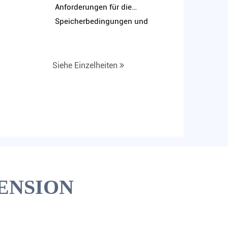
Anforderungen für die
Speicherbedingungen und
die Zeit für
myokardspezifische
Proteine ​​klinisch
Siehe Einzelheiten
diagnostische Reagenzie -
Assay -Kit
ENSION